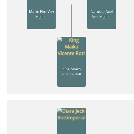
Maiko Fips Von
Naruska Axel
Miglioli
Von Miglioli
King Maiko
Vicente Rott