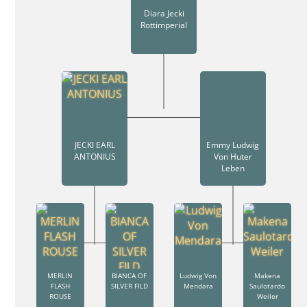
Diara Jecki
Rottimperial
JECKI EARL
Emmy Ludwig
ANTONIUS
Von Huter
Leben
MERLIN
BIANCA OF
Ludwig Von
Makena
FLASH
SILVER FILD
Mendara
Saulotardo
ROUSE
Weiler