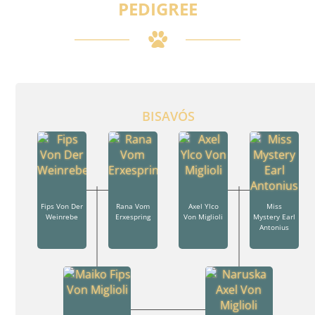
PEDIGREE
BISAVÓS
Fips Von Der
Rana Vom
Axel Ylco
Miss
Weinrebe
Erxespring
Von Miglioli
Mystery Earl
Antonius