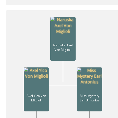
Naruska Axel
Von Miglioli
Axel Ylco Von
Miss Mystery
Miglioli
Earl Antonius