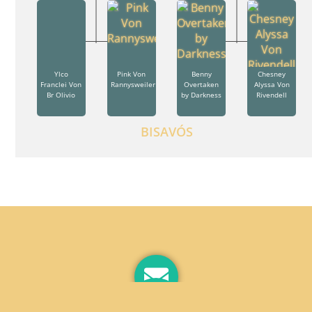
Ylco
Pink Von
Benny
Chesney
Franclei Von
Rannysweiler
Overtaken
Alyssa Von
Br Olivio
by Darkness
Rivendell
BISAVÓS