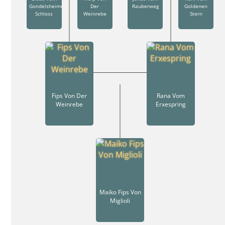
Gondelsheimer
Der
Rauberweg
Goldenen
Schloss
Weinrebe
Stern
Fips Von Der
Rana Vom
Weinrebe
Erxespring
Maiko Fips Von
Miglioli