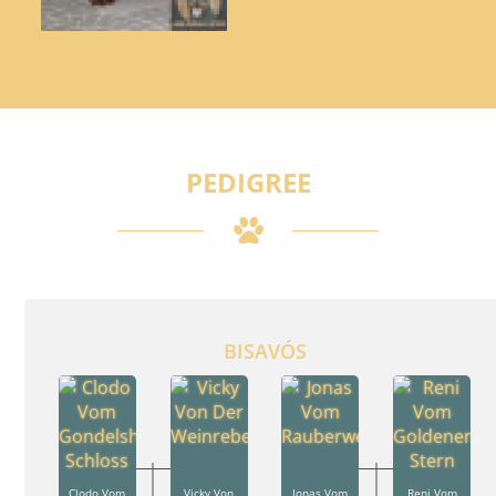
PEDIGREE
BISAVÓS
Clodo Vom
Vicky Von
Jonas Vom
Reni Vom